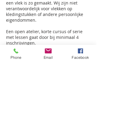
een vlek is zo gemaakt. Wij zijn niet
verantwoordelijk voor vlekken op
kledingstukken of andere persoonlijke
eigendommen.
Een open atelier, korte cursus of serie
met lessen gaat door bij minimaal 4
inschrijvingen.
Een gemiste les kan eventueel ingehaald
Phone
Email
Facebook
worden tijdens een ander passend
Contactgegevens
Billitonflat 1F, Vlaardingen, Netherlands
+ 06 23418164
info@aworkofart.net