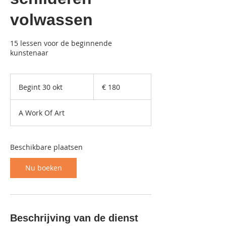
volwassen
15 lessen voor de beginnende
kunstenaar
180
euro
Begint 30 okt
B
€ 180
e
g
A Work Of Art
i
n
t
3
Beschikbare plaatsen
0
o
Nu boeken
k
t
Beschrijving van de dienst