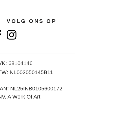
VOLG ONS OP
VK: 68104146
TW: NL002050145B11
BAN: NL25INB0105600172
V. A Work Of Art