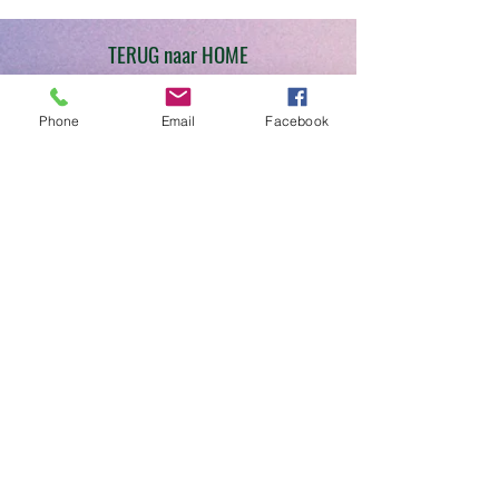
TERUG naar HOME
VOLG ONS OP
Phone
Email
Facebook
KVK:
68104146
Contact:
info@aworkofart.net
06 23418164
Locatie atelier:
Billitonflat 1D-F
3131LA Vlaardingen
zuid-Holland
Nederland
BTW: NL002050145B11
IBAN: NL25INB0105600172
TNV. A Work Of Art