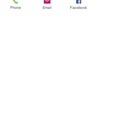
Phone
Email
Facebook
KVK:
68104146
Contact:
info@aworkofart.net
06 23418164
Locatie atelier:
Billitonflat 1D-F
3131LA Vlaardingen
zuid-Holland
Nederland
BTW: NL002050145B11
IBAN: NL25INB0105600172
TNV. A Work Of Art