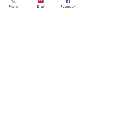
Phone
Email
Facebook
KVK:
68104146
Contact:
info@aworkofart.net
06 23418164
Locatie atelier:
Billitonflat 1D-F
3131LA Vlaardingen
zuid-Holland
Nederland
BTW: NL002050145B11
IBAN: NL25INB0105600172
TNV. A Work Of Art