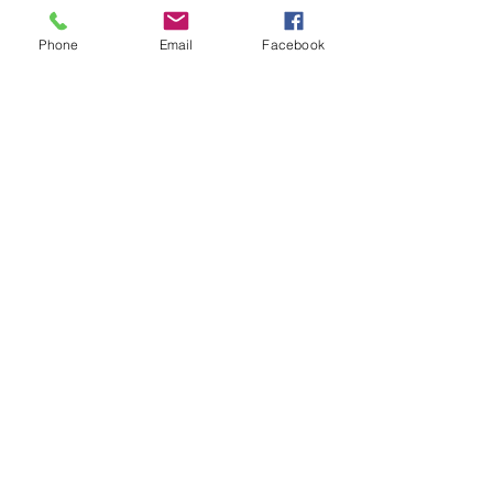
Phone
Email
Facebook
KVK:
68104146
Contact:
info@aworkofart.net
06 23418164
Locatie atelier:
Billitonflat 1D-F
3131LA Vlaardingen
zuid-Holland
Nederland
BTW: NL002050145B11
IBAN: NL25INB0105600172
TNV. A Work Of Art