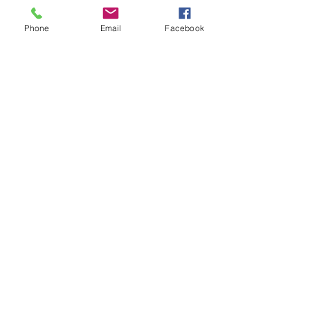
Phone
Email
Facebook
KVK:
68104146
Contact:
info@aworkofart.net
06 23418164
Locatie atelier:
Billitonflat 1D-F
3131LA Vlaardingen
zuid-Holland
Nederland
BTW: NL002050145B11
IBAN: NL25INB0105600172
TNV. A Work Of Art