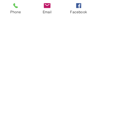
Phone
Email
Facebook
KVK:
68104146
Contact:
info@aworkofart.net
06 23418164
Locatie atelier:
Billitonflat 1D-F
3131LA Vlaardingen
zuid-Holland
Nederland
BTW: NL002050145B11
IBAN: NL25INB0105600172
TNV. A Work Of Art