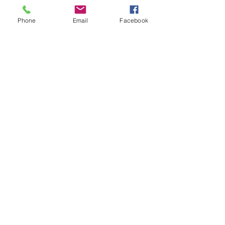
Phone
Email
Facebook
KVK:
68104146
Contact:
info@aworkofart.net
06 23418164
Locatie atelier:
Billitonflat 1D-F
3131LA Vlaardingen
zuid-Holland
Nederland
BTW: NL002050145B11
IBAN: NL25INB0105600172
TNV. A Work Of Art