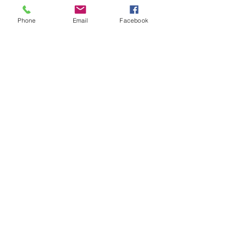
Phone
Email
Facebook
KVK:
68104146
Contact:
info@aworkofart.net
06 23418164
Locatie atelier:
Billitonflat 1D-F
3131LA Vlaardingen
zuid-Holland
Nederland
BTW: NL002050145B11
IBAN: NL25INB0105600172
TNV. A Work Of Art