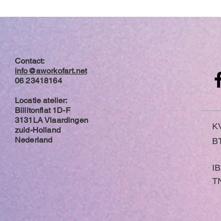
Contact:
info@aworkofart.net
06 23418164
Locatie atelier:
Billitonflat 1D-F
3131LA Vlaardingen
K
zuid-Holland
Nederland
B
I
TN