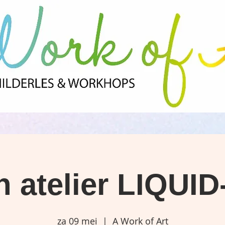
 atelier LIQUI
za 09 mei
  |  
A Work of Art