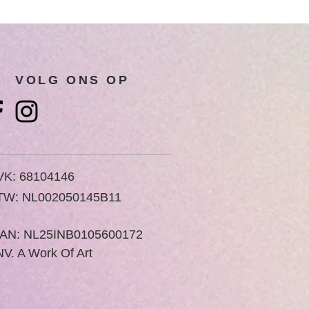
VOLG ONS OP
VK: 68104146
TW: NL002050145B11
BAN: NL25INB0105600172
V. A Work Of Art