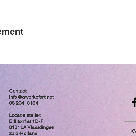
nement
Contact:
info@aworkofart.net
06 23418164
Locatie atelier:
Billitonflat 1D-F
3131LA Vlaardingen
K
zuid-Holland