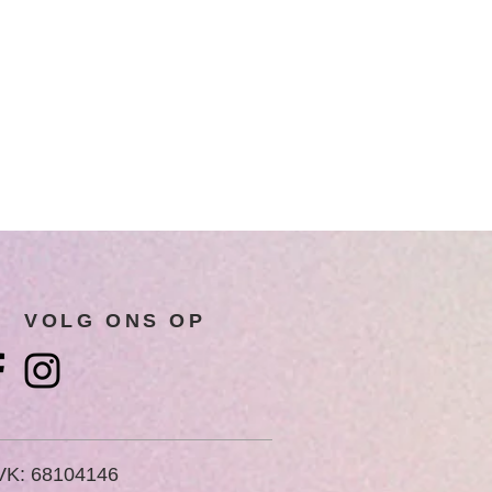
VOLG ONS OP
VK: 68104146