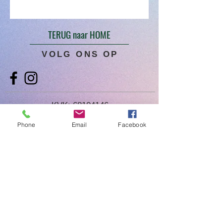
TERUG naar HOME
VOLG ONS OP
KVK:
68104146
Contact:
Phone
Email
Facebook
info@aworkofart.net
06 23418164
Locatie atelier:
Billitonflat 1D-F
3131LA Vlaardingen
zuid-Holland
Nederland
BTW: NL002050145B11
IBAN: NL25INB0105600172