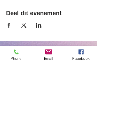
Deel dit evenement
TERUG naar HOME
Phone
Email
Facebook
VOLG ONS OP
KVK:
68104146
Contact:
info@aworkofart.net
06 23418164
Locatie atelier:
Billitonflat 1D-F
3131LA Vlaardingen
zuid-Holland